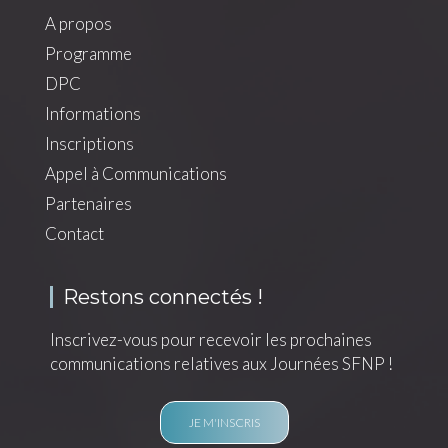
A propos
Main
Programme
navigation
DPC
Informations
Inscriptions
Appel à Communications
Partenaires
Contact
Restons connectés !
Inscrivez-vous pour recevoir les prochaines
communications relatives aux Journées SFNP !
JE M'INSCRIS