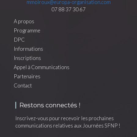
mmoiroux@europa-organisation.com
07 88 37 30 67
A propos
Main
Programme
navigation
DPC
Informations
Inscriptions
Appel à Communications
Partenaires
Contact
Restons connectés !
Inscrivez-vous pour recevoir les prochaines
communications relatives aux Journées SFNP !